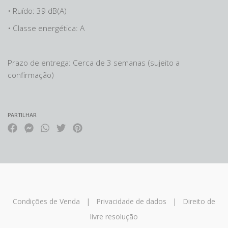
• Ruído: 39 dB(A)
• Classe energética: A
Prazo de entrega: Cerca de 3 semanas (sujeito a
confirmação)
PARTILHAR
Condições de Venda
|
Privacidade de dados
|
Direito de
livre resolução