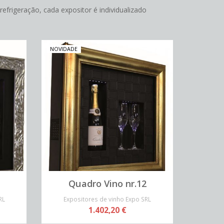
frigeração, cada expositor é individualizado
NOVIDADE
Quadro Vino nr.12
RL
Expositores de vinho Expo SRL
1.402,20 €