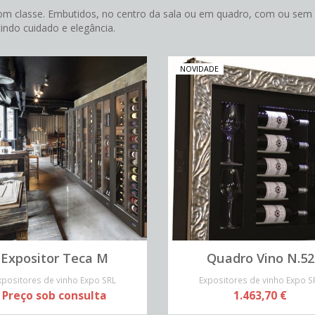
om classe. Embutidos, no centro da sala ou em quadro, com ou sem re
indo cuidado e elegância.
NOVIDADE
Expositor Teca M
Quadro Vino N.52
xpositores de vinho Expo SRL
Expositores de vinho Expo S
Preço sob consulta
1.463,70 €