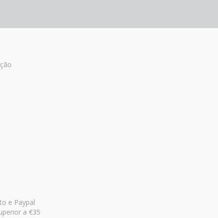
ução
to e Paypal
uperior a €35