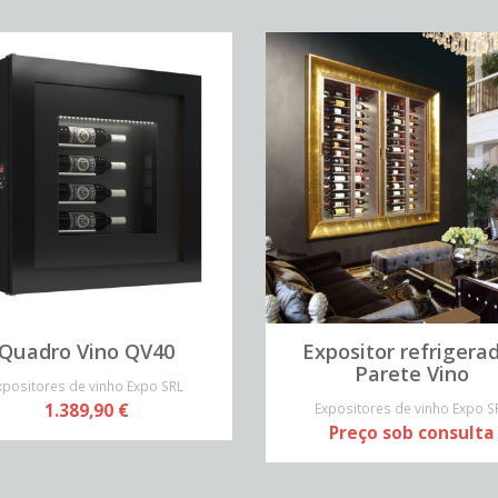
Quadro Vino QV40
Expositor refrigera
Parete Vino
xpositores de vinho Expo SRL
1.389,90 €
Expositores de vinho Expo S
Preço sob consulta