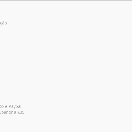
ução
to e Paypal
uperior a €35