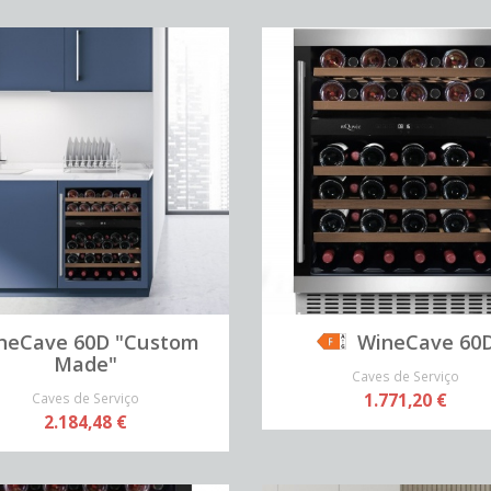
neCave 60D "Custom
WineCave 60
Made"
Caves de Serviço
Caves de Serviço
1.771,20 €
2.184,48 €