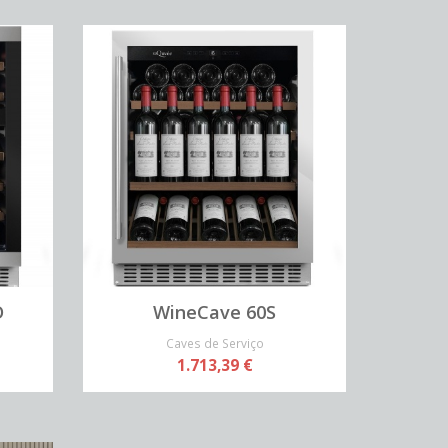
D
WineCave 60S
Caves de Serviço
1.713,39 €