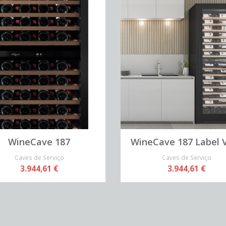
WineCave 187
WineCave 187 Label 
Caves de Serviço
Caves de Serviço
3.944,61 €
3.944,61 €