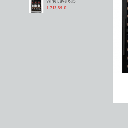
WineCave 60S
1.713,39 €